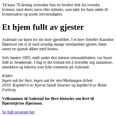
Til hans 70-årsdag overrakte hun en brodert duk fra svenske
kvinner, med deres navn eller initialer, som takk for hans støtte til
kvinnesaken og norsk selvstendighet.
Et hjem fullt av gjester
Aulestad var kjent for sin store gjestfrihet. I et brev forteller Karoline
Bjørnson om et år med uvanlig mange utenlandske gjester, blant
annet en spansk dikter med hustru.
Selv høsten 1905, midt under den intense unionsdebatten, var huset
fullt av besøkende. I dag er det fortsatt lett å forestille seg samtalene,
musikken og latteren som fylte rommene på Aulestad.
Kilder:
Ingen sak for liten, ingen sak for stor/Maihaugen årbok
2010: Kapittel 6 av Kjersti Sundt Sissener og kapittel 8 av Bente
Forberg.
Velkommen til Aulestad for flere historier om livet til
Bjørnstjerne Bjørnson.
Se fullt program her