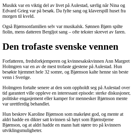
Musikk var en viktig del av livet på Aulestad, særlig når Nina og
Edvard Grieg var på besøk. Da fylte sang og klaverspill huset fra
morgen til kveld.
Også Bjørnsonfamilien selv var musikalsk. Sønnen Bjørn spilte
fiolin, mens datteren Bergljot sang – ofte tekster skrevet av faren.
Den trofaste svenske vennen
Forfatteren, fredsforkjemperen og kvinnesakskvinnen Ann Margret
Holmgren var en av de mest trofaste gjestene på Aulestad. Hun
besøkte hjemmet hele 32 somre, og Bjørnson kalte henne sin beste
venn i Sverige.
Holmgren fortalte senere at den som oppholdt seg på Aulestad over
tid garantert ville oppleve en interessant episode: sterke diskusjoner,
politiske engasjement eller kamper for mennesker Bjørnson mente
var urettferdig behandlet.
Hun beskrev Karoline Bjørnson som makeløst god, og mente at
aldri hadde en dikter satt kvinnen så høyt som Bjørnstjerne
Bjørnson, og at aldri hadde en mann hatt større tro på kvinners
utviklingsmuligheter.