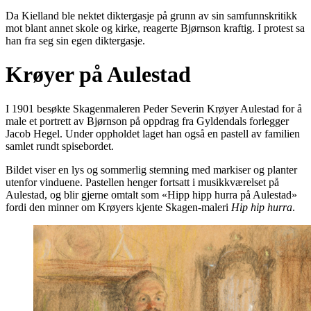
Da Kielland ble nektet diktergasje på grunn av sin samfunnskritikk
mot blant annet skole og kirke, reagerte Bjørnson kraftig. I protest sa
han fra seg sin egen diktergasje.
Krøyer på Aulestad
I 1901 besøkte Skagenmaleren Peder Severin Krøyer Aulestad for å
male et portrett av Bjørnson på oppdrag fra Gyldendals forlegger
Jacob Hegel. Under oppholdet laget han også en pastell av familien
samlet rundt spisebordet.
Bildet viser en lys og sommerlig stemning med markiser og planter
utenfor vinduene. Pastellen henger fortsatt i musikkværelset på
Aulestad, og blir gjerne omtalt som «Hipp hipp hurra på Aulestad»
fordi den minner om Krøyers kjente Skagen-maleri
Hip hip hurra
.