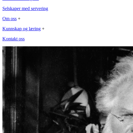
Selskaper med servering
Om oss
+
Kunnskap og læring
+
Kontakt oss