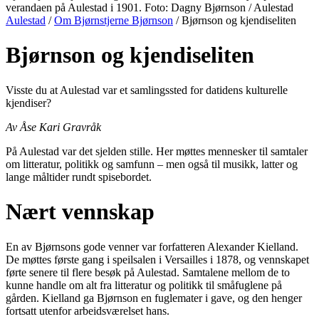
verandaen på Aulestad i 1901. Foto: Dagny Bjørnson / Aulestad
Aulestad
/
Om Bjørnstjerne Bjørnson
/ Bjørnson og kjendiseliten
Bjørnson og kjendiseliten
Visste du at Aulestad var et samlingssted for datidens kulturelle
kjendiser?
Av Åse Kari Gravråk
På Aulestad var det sjelden stille. Her møttes mennesker til samtaler
om litteratur, politikk og samfunn – men også til musikk, latter og
lange måltider rundt spisebordet.
Nært vennskap
En av Bjørnsons gode venner var forfatteren Alexander Kielland.
De møttes første gang i speilsalen i Versailles i 1878, og vennskapet
førte senere til flere besøk på Aulestad. Samtalene mellom de to
kunne handle om alt fra litteratur og politikk til småfuglene på
gården. Kielland ga Bjørnson en fuglemater i gave, og den henger
fortsatt utenfor arbeidsværelset hans.