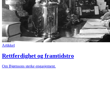
Artikkel
Rettferdighet og framtidstro
Om Bjørnsons sterke engasjement.