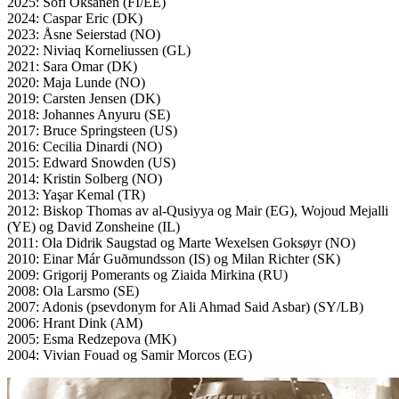
2025: Sofi Oksanen (FI/EE)
2024: Caspar Eric (DK)
2023: Åsne Seierstad (NO)
2022: Niviaq Korneliussen (GL)
2021: Sara Omar (DK)
2020: Maja Lunde (NO)
2019: Carsten Jensen (DK)
2018: Johannes Anyuru (SE)
2017: Bruce Springsteen (US)
2016: Cecilia Dinardi (NO)
2015: Edward Snowden (US)
2014: Kristin Solberg (NO)
2013: Yaşar Kemal (TR)
2012: Biskop Thomas av al-Qusiyya og Mair (EG), Wojoud Mejalli
(YE) og David Zonsheine (IL)
2011: Ola Didrik Saugstad og Marte Wexelsen Goksøyr (NO)
2010: Einar Már Guðmundsson (IS) og Milan Richter (SK)
2009: Grigorij Pomerants og Ziaida Mirkina (RU)
2008: Ola Larsmo (SE)
2007: Adonis (psevdonym for Ali Ahmad Said Asbar) (SY/LB)
2006: Hrant Dink (AM)
2005: Esma Redzepova (MK)
2004: Vivian Fouad og Samir Morcos (EG)