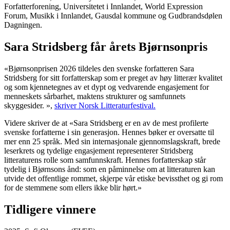
Forfatterforening, Universitetet i Innlandet, World Expression
Forum, Musikk i Innlandet, Gausdal kommune og Gudbrandsdølen
Dagningen.
Sara Stridsberg får årets Bjørnsonpris
«Bjørnsonprisen 2026 tildeles den svenske forfatteren Sara
Stridsberg for sitt forfatterskap som er preget av høy litterær kvalitet
og som kjennetegnes av et dypt og vedvarende engasjement for
menneskets sårbarhet, maktens strukturer og samfunnets
skyggesider. »,
skriver Norsk Litteraturfestival.
Videre skriver de at «Sara Stridsberg er en av de mest profilerte
svenske forfatterne i sin generasjon. Hennes bøker er oversatte til
mer enn 25 språk. Med sin internasjonale gjennomslagskraft, brede
leserkrets og tydelige engasjement representerer Stridsberg
litteraturens rolle som samfunnskraft. Hennes forfatterskap står
tydelig i Bjørnsons ånd: som en påminnelse om at litteraturen kan
utvide det offentlige rommet, skjerpe vår etiske bevissthet og gi rom
for de stemmene som ellers ikke blir hørt.»
Tidligere vinnere