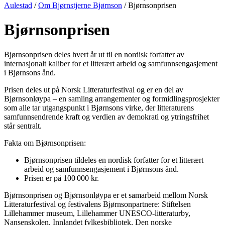
Aulestad
/
Om Bjørnstjerne Bjørnson
/ Bjørnsonprisen
Bjørnsonprisen
Bjørnsonprisen deles hvert år ut til en nordisk forfatter av
internasjonalt kaliber for et litterært arbeid og samfunnsengasjement
i Bjørnsons ånd.
Prisen deles ut på Norsk Litteraturfestival og er en del av
Bjørnsonløypa – en samling arrangementer og formidlingsprosjekter
som alle tar utgangspunkt i Bjørnsons virke, der litteraturens
samfunnsendrende kraft og verdien av demokrati og ytringsfrihet
står sentralt.
Fakta om Bjørnsonprisen:
Bjørnsonprisen tildeles en nordisk forfatter for et litterært
arbeid og samfunnsengasjement i Bjørnsons ånd.
Prisen er på 100 000 kr.
Bjørnsonprisen og Bjørnsonløypa er et samarbeid mellom Norsk
Litteraturfestival og festivalens Bjørnsonpartnere: Stiftelsen
Lillehammer museum, Lillehammer UNESCO-litteraturby,
Nansenskolen, Innlandet fylkesbibliotek, Den norske