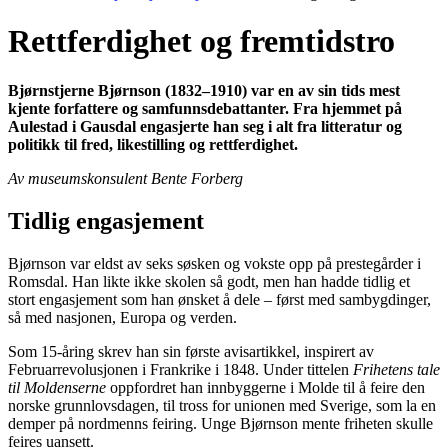
Rettferdighet og fremtidstro
Bjørnstjerne Bjørnson (1832–1910) var en av sin tids mest
kjente forfattere og samfunnsdebattanter. Fra hjemmet på
Aulestad i Gausdal engasjerte han seg i alt fra litteratur og
politikk til fred, likestilling og rettferdighet.
Av museumskonsulent Bente Forberg
Tidlig engasjement
Bjørnson var eldst av seks søsken og vokste opp på prestegårder i
Romsdal. Han likte ikke skolen så godt, men han hadde tidlig et
stort engasjement som han ønsket å dele – først med sambygdinger,
så med nasjonen, Europa og verden.
Som 15-åring skrev han sin første avisartikkel, inspirert av
Februarrevolusjonen i Frankrike i 1848. Under tittelen
Frihetens tale
til Moldenserne
oppfordret han innbyggerne i Molde til å feire den
norske grunnlovsdagen, til tross for unionen med Sverige, som la en
demper på nordmenns feiring. Unge Bjørnson mente friheten skulle
feires uansett.