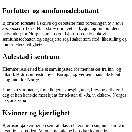
Forfatter og samfunnsdebattant
Bjørnson fortsatte å skrive og debuterte med fortellingen
Synnøve
Solbakken
i 1857. Han skrev om livet på bygda og om bondens
betydning for Norge som nasjon. Bjørnson deltok aktivt i
samfunnsdebatten og engasjerte seg i saker som fred, likestilling og
minoriteters rettigheter.
Aulestad i sentrum
Hjemmet Aulestad ble et samlingssted for mennesker fra inn- og
utland. Bjørnson reiste mye i Europa, og verkene hans ble kjent
langt utenfor Norge.
Han skrev romaner, fortellinger, skuespill, taler, brev og artikler. I
dag er han kanskje mest kjent for teksten til «Ja, vi elsker», Norges
nasjonalsang.
Kvinner og kjærlighet
Bjørnson ga kvinner en sentral plass i litteraturen sin, noe som var
uvanlig i samtiden. Mange av bøkene hans har kvinnelige