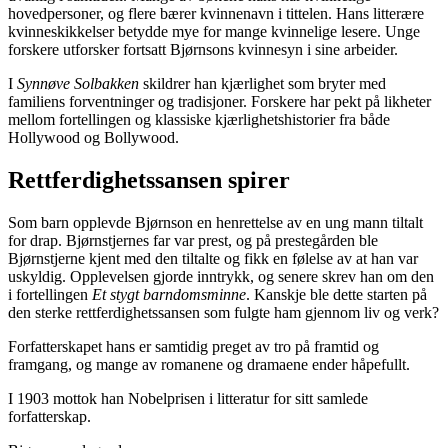
hovedpersoner, og flere bærer kvinnenavn i tittelen. Hans litterære
kvinneskikkelser betydde mye for mange kvinnelige lesere. Unge
forskere utforsker fortsatt Bjørnsons kvinnesyn i sine arbeider.
I
Synnøve Solbakken
skildrer han kjærlighet som bryter med
familiens forventninger og tradisjoner. Forskere har pekt på likheter
mellom fortellingen og klassiske kjærlighetshistorier fra både
Hollywood og Bollywood.
Rettferdighetssansen spirer
Som barn opplevde Bjørnson en henrettelse av en ung mann tiltalt
for drap. Bjørnstjernes far var prest, og på prestegården ble
Bjørnstjerne kjent med den tiltalte og fikk en følelse av at han var
uskyldig. Opplevelsen gjorde inntrykk, og senere skrev han om den
i fortellingen
Et stygt barndomsminne
. Kanskje ble dette starten på
den sterke rettferdighetssansen som fulgte ham gjennom liv og verk?
Forfatterskapet hans er samtidig preget av tro på framtid og
framgang, og mange av romanene og dramaene ender håpefullt.
I 1903 mottok han Nobelprisen i litteratur for sitt samlede
forfatterskap.