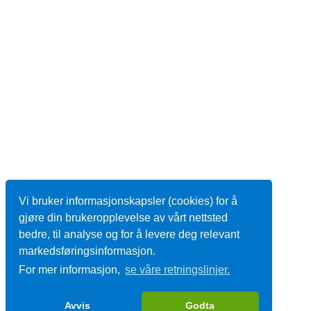
Vi bruker informasjonskapsler (cookies) for å
gjøre din brukeropplevelse av vårt nettsted
bedre, til analyse og for å levere deg relevant
markedsføringsinformasjon.
For mer informasjon,
se våre retningslinjer.
Avvis
Godta