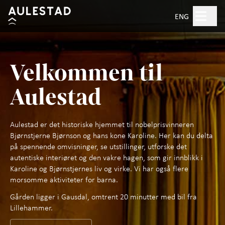
Hopp til hovedinnhold
Søk
ENG
Åpent kl. 10.00–17.00
Velkommen til
Billetter
Aulestad
Planlegg besøk
+
Aulestad er det historiske hjemmet til nobelprisvinneren
Bjørnstjerne Bjørnson og hans kone Karoline. Her kan du delta
Hva skjer?
på spennende omvisninger, se utstillinger, utforske det
autentiske interiøret og den vakre hagen, som gir innblikk i
Opplevelser
+
Karoline og Bjørnstjernes liv og virke. Vi har også flere
morsomme aktiviteter for barna.
Aktiviteter for barn
Gården ligger i Gausdal, omtrent 20 minutter med bil fra
Lillehammer.
Om Bjørnstjerne Bjørnson