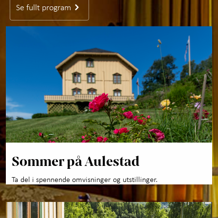
Se fullt program
Om Aulestad
+
Utforsk samlingene
+
Selskaper med servering
Om oss
+
Kunnskap og læring
+
Kontakt oss
Sommer på Aulestad
Ta del i spennende omvisninger og utstillinger.