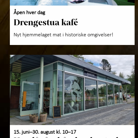
Åpen hver dag
Drengestua kafé
Nyt hjemmelaget mat i historiske omgivelser!
15. juni–30. august kl. 10–17