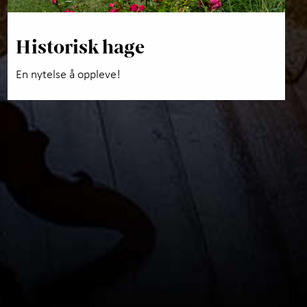
Historisk hage
En nytelse å oppleve!