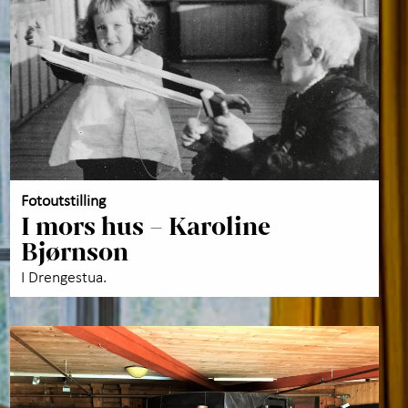
kaper med servering
oss
+
skap og læring
+
akt oss
Fotoutstilling
I mors hus – Karoline
Bjørnson
I Drengestua.