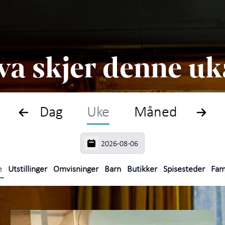
Søk
Plan
va skjer denne uk
Hva 
Oppl
Dag
Uke
Måned
Akti
Om B
e
Utstillinger
Omvisninger
Barn
Butikker
Spisesteder
Fam
Om A
Utfo