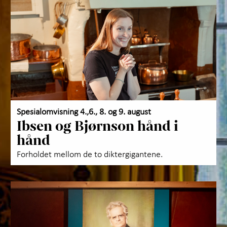
Sels
Om 
Kunn
Kont
Spesialomvisning 4.,6., 8. og 9. august
Ibsen og Bjørnson hånd i
hånd
Forholdet mellom de to diktergigantene.