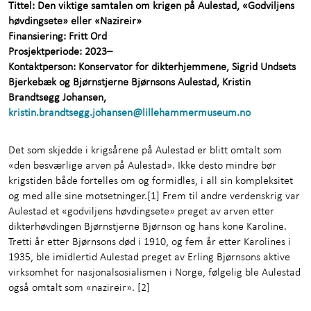
Tittel:
Den viktige samtalen om krigen på Aulestad, «Godviljens
Om Aulestad
+
høvdingsete» eller «Nazireir»
Finansiering:
Fritt Ord
Utforsk samlingene
+
Prosjektperiode:
2023–
Kontaktperson:
Konservator for dikterhjemmene, Sigrid Undsets
Bjerkebæk og Bjørnstjerne Bjørnsons Aulestad, Kristin
Selskaper med servering
Brandtsegg Johansen,
kristin.brandtsegg.johansen@lillehammermuseum.no
Om oss
+
Kunnskap og læring
+
Det som skjedde i krigsårene på Aulestad er blitt omtalt som
«den besværlige arven på Aulestad». Ikke desto mindre bør
krigstiden både fortelles om og formidles, i all sin kompleksitet
Kontakt oss
og med alle sine motsetninger.[1] Frem til andre verdenskrig var
Aulestad et «godviljens høvdingsete» preget av arven etter
dikterhøvdingen Bjørnstjerne Bjørnson og hans kone Karoline.
Tretti år etter Bjørnsons død i 1910, og fem år etter Karolines i
1935, ble imidlertid Aulestad preget av Erling Bjørnsons aktive
virksomhet for nasjonalsosialismen i Norge, følgelig ble Aulestad
også omtalt som «nazireir». [2]