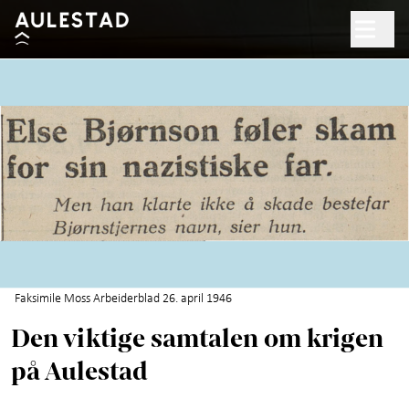
Hopp til hovedinnhold
Søk
Åpent kl. 10.00–17.00
Billetter
Planlegg besøk
+
Hva skjer?
Opplevelser
+
Faksimile Moss Arbeiderblad 26. april 1946
Den viktige samtalen om krigen
Aktiviteter for barn
på Aulestad
Om Bjørnstjerne Bjørnson