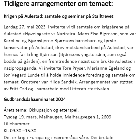
Tidligere arrangementer om temaet:
Krigen på Aulestad: samtale og seminar på Stalltrevet
Lørdag 27. mai 2023 inviterte vi til samtale om krigsårene på
Aulestad «Høvdingsete vs Nazireir». Mens Else Bjørnson, som var
Karoline og Bjørnstjerne Bjørnsons barnebarn og første
konservator på Aulestad, drev motstandsarbeid på Aulestad, var
hennes far Erling Bjørnson (Bjørnsons yngste sønn, som også
bodde på gården), en fremtredende nazist som brukte Aulestad i
nazipropaganda. Vi inviterte Tore Pryser, Marianne Egeland og
Jon Vegard Lunde til å holde innledende foredrag og samtale om
temaet. Ordstyrer var Hilde Sandvik. Arrangementet var støttet
av Fritt Ord og i samarbeid med Litteraturfestivalen.
Gudbrandsdalsseminaret 2024
Årets tema: Okkupasjon og etterspel.
Tysdag 19. mars, Maihaugen, Maihaugvegen 1, 2609
Lillehammer
Kl. 09.30 –15.30
Det er krig i Europa og i nærområda våre. Dei brutale