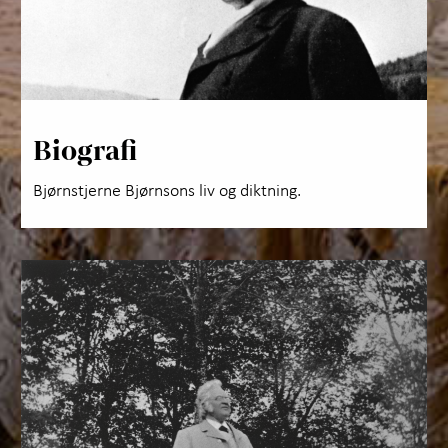
Biografi
Bjørnstjerne Bjørnsons liv og diktning.