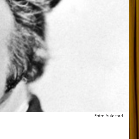
kaper med servering
oss
+
skap og læring
+
akt oss
Foto: Aulestad