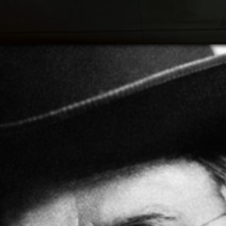
Søk
Plan
Hva 
Oppl
Akti
Om B
Om A
Utfo