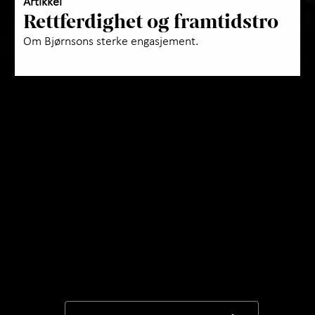
Artikkel
Rettferdighet og framtidstro
Om Bjørnsons sterke engasjement.