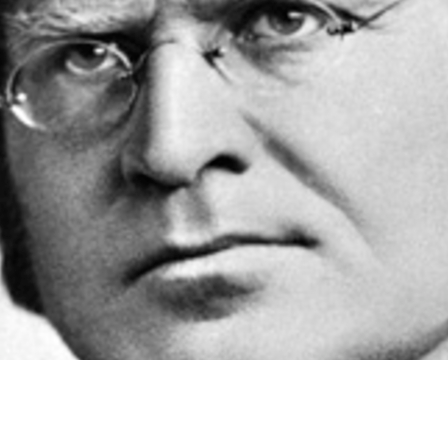
Sels
Om 
Kunn
Kont