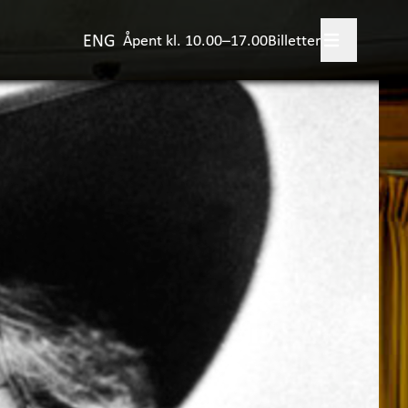
ENG
Åpent kl. 10.00–17.00
Billetter
legg besøk
+
skjer?
evelser
+
viteter for barn
jørnstjerne Bjørnson
ulestad
+
rsk samlingene
+