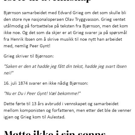
Bjørnson samarbeidet med Edvard Grieg om det som skulle bli
den store nye nasjonaloperaen Olav Tryggvasson. Grieg ventet
utålmodig på fortsettelse på teksten fra Bjørnson, men det kom
ikke noe. Og det som da skjer er at Grieg svarer ja på spørsmål
fra Henrik Ibsen om å skrive musikk til noe nytt han arbeidet
med, nemlig Peer Gynt!
Grieg skriver til Bjørnson:
"Saken er den at hadde jeg fått din tekst, hadde jeg svart Ibsen
nei!"
16. juli 1874 svarer en ikke nådig Bjørnson:
"Nu er Du i Peer Gynt! Væl bekomme!"
Dette førte til 13 års avbrudd i vennskapet og samarbeidet
mellom komponisten og forfatteren, men etter det ble de venner
igjen og Grieg kom til Aulestad.
Møtte ikke i sin sønns