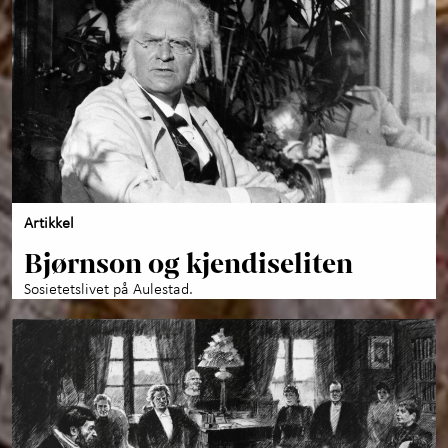
Artikkel
Bjørnson og kjendiseliten
Sosietetslivet på Aulestad.