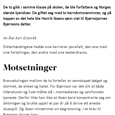
Om Aulestad
+
De to gikk i samme klasse på skolen, de ble forfattere og Norges
største kjendiser. De giftet seg med to barndomsvenninner, og på
Utforsk samlingene
+
toppen av det hele ble Henrik Ibsens sønn viet til Bjørnstjernes
Bjørnsons datter.
Selskaper med servering
Av Åse Kari Gravråk
Om oss
+
Dikterhøvdingene hadde sine karrierer parallelt, den ene med
sine fortellinger, den andre med sine teaterdrama.
Kunnskap og læring
+
Motsetninger
Kontakt oss
Brevvekslingen mellom de to forteller at vennskapet bølget og
stormet, de elsket og hatet. For Bjørnson var det slik at både
litteraturen og livet måtte stå i menneskenes og samfunnets
tjeneste. Derfor likte han ikke at Ibsen bare konsentrerte seg om
diktningen og brukte opptil et par år på å skrive ett eneste
skuespill. Og Ibsen innrømmet sin begrensning. I et brev til
Bjørnson skriver han: