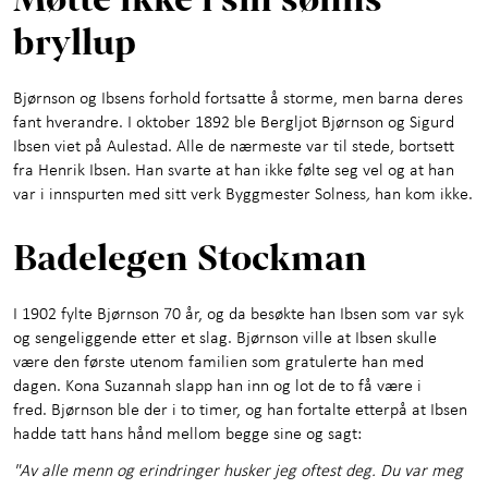
bryllup
Bjørnson og Ibsens forhold fortsatte å storme, men barna deres
fant hverandre. I oktober 1892 ble Bergljot Bjørnson og Sigurd
Ibsen viet på Aulestad. Alle de nærmeste var til stede, bortsett
fra Henrik Ibsen. Han svarte at han ikke følte seg vel og at han
var i innspurten med sitt verk Byggmester Solness
,
han kom ikke.
Badelegen Stockman
I 1902 fylte Bjørnson 70 år, og da besøkte han Ibsen som var syk
og sengeliggende etter et slag. Bjørnson ville at Ibsen skulle
være den første utenom familien som gratulerte han med
dagen. Kona Suzannah slapp han inn og lot de to få være i
fred. Bjørnson ble der i to timer, og han fortalte etterpå at Ibsen
hadde tatt hans hånd mellom begge sine og sagt:
"Av alle menn og erindringer husker jeg oftest deg. Du var meg