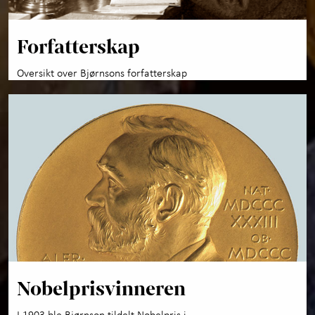
Forfatterskap
Oversikt over Bjørnsons forfatterskap
Nobelprisvinneren
I 1903 ble Bjørnson tildelt Nobelpris i...