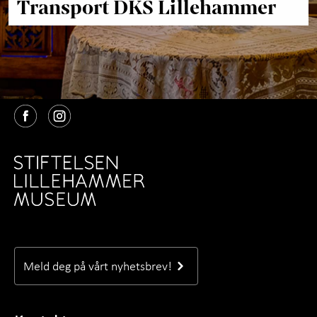
Transport DKS Lillehammer
Om Aulestad
+
Utforsk samlingene
+
Selskaper med servering
Om oss
+
Kunnskap og læring
+
Kontakt oss
Meld deg på vårt nyhetsbrev!