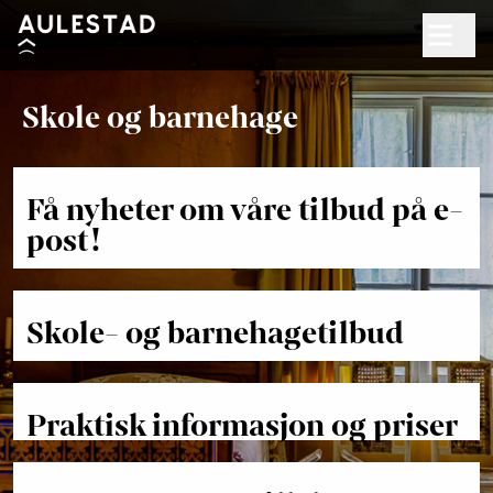
Hopp til hovedinnhold
Søk
Skole og barnehage
Åpent kl. 10.00–17.00
Billetter
Få nyheter om våre tilbud på e-
post!
Planlegg besøk
+
Hva skjer?
Skole- og barnehagetilbud
Opplevelser
+
Aktiviteter for barn
Praktisk informasjon og priser
Om Bjørnstjerne Bjørnson