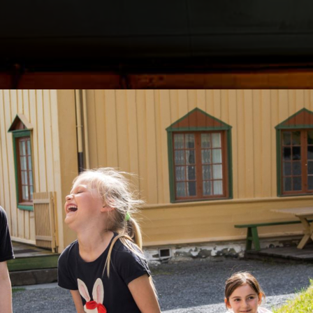
Søk
Plan
Hva 
Oppl
Akti
Om B
Om A
Utfo