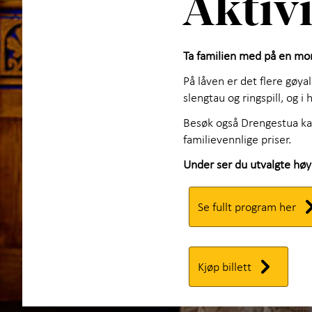
Aktivi
Ta familien med på en mor
På låven er det flere gøyal
slengtau og ringspill, og 
Besøk også Drengestua kaf
familievennlige priser.
Under ser du utvalgte hø
Se fullt program her
Kjøp billett