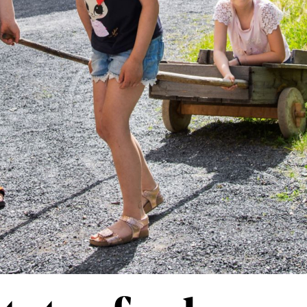
Sels
Om 
Kunn
Kont