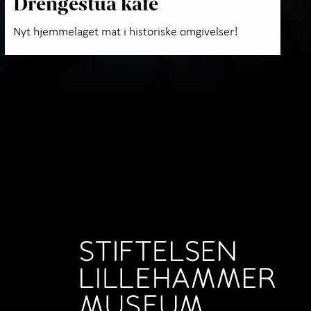
Drengestua kafé
Nyt hjemmelaget mat i historiske omgivelser!