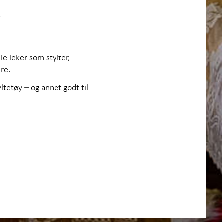
a
le leker som stylter,
ere.
yltetøy
–
og annet godt til