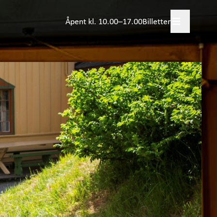
Åpent kl. 10.00–17.00
Billetter
legg besøk
+
skjer?
evelser
+
viteter for barn
jørnstjerne Bjørnson
ulestad
+
rsk samlingene
+