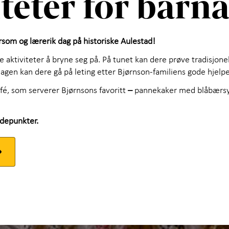
teter for barn
som og lærerik dag på historiske Aulestad!
e aktiviteter å bryne seg på. På tunet kan dere prøve tradisjonel
i hagen kan dere gå på leting etter Bjørnson-familiens gode hjelp
é, som serverer Bjørnsons favoritt
–
pannekaker med blåbærs
ydepunkter.