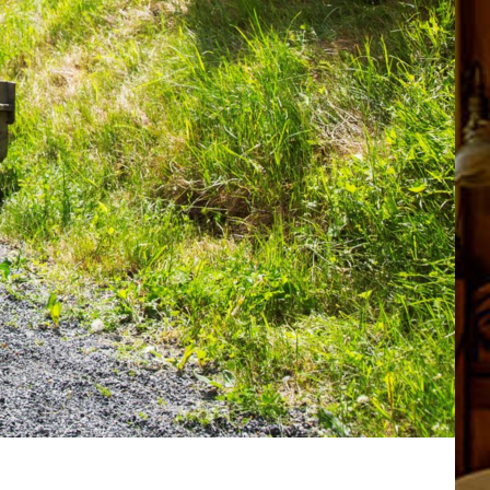
kaper med servering
oss
+
skap og læring
+
akt oss