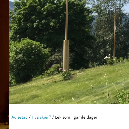
Aulestad
/
Hva skjer?
/ Lek som i gamle dager