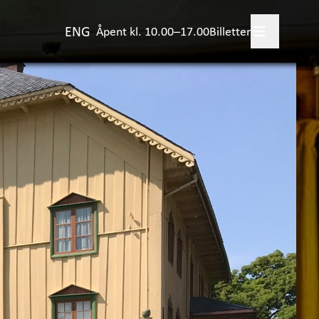
ENG
Åpent kl. 10.00–17.00
Billetter
legg besøk
+
skjer?
evelser
+
viteter for barn
jørnstjerne Bjørnson
ulestad
+
rsk samlingene
+