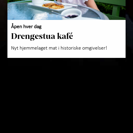
Åpen hver dag
Drengestua kafé
Nyt hjemmelaget mat i historiske omgivelser!