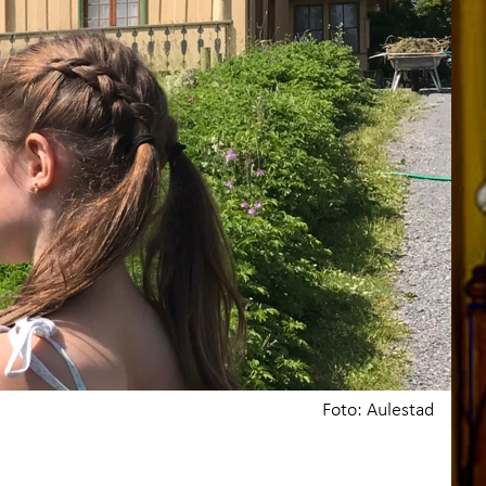
kaper med servering
oss
+
skap og læring
+
akt oss
Foto: Aulestad