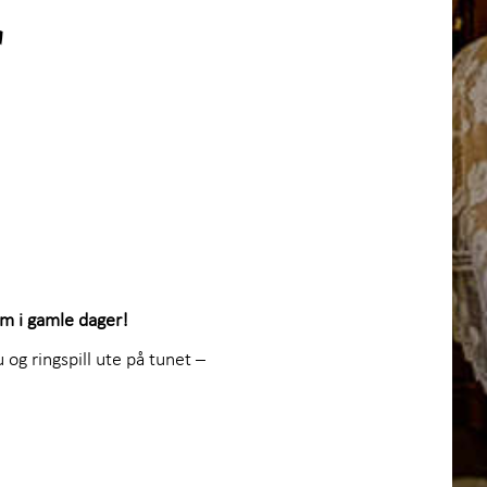
r
om i gamle dager!
og ringspill ute på tunet –