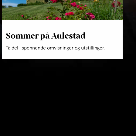
Sommer på Aulestad
Ta del i spennende omvisninger og utstillinger.