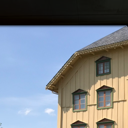
Søk
Plan
Hva 
Oppl
Akti
Om B
Om A
Utfo