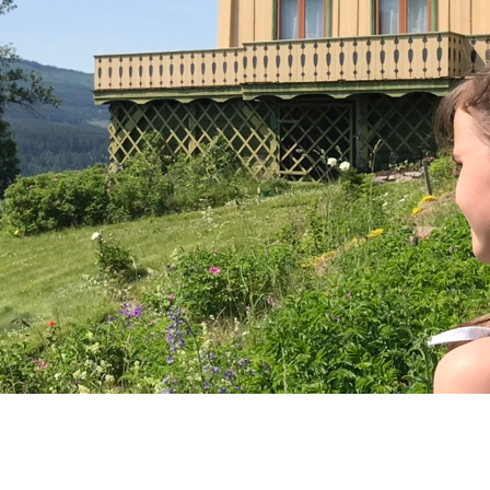
Sels
Om 
Kunn
Kont