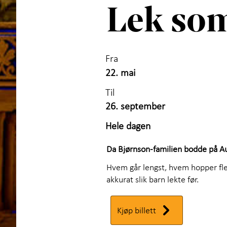
Lek som
Fra
22. mai
Til
26. september
Hele dagen
Da Bjørnson-familien bodde på Aule
Hvem går lengst, hvem hopper flest
akkurat slik barn lekte før.
Kjøp billett