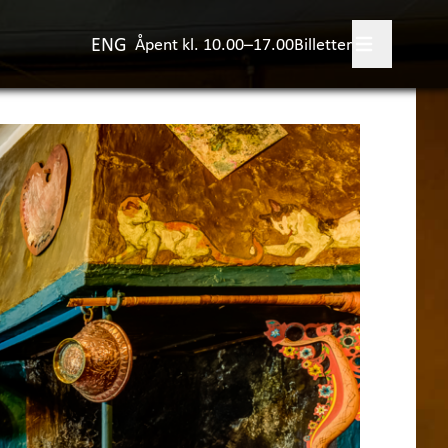
ENG
Åpent kl. 10.00–17.00
Billetter
legg besøk
+
skjer?
evelser
+
viteter for barn
jørnstjerne Bjørnson
ulestad
+
rsk samlingene
+