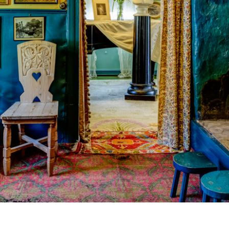
Sels
Om 
Kunn
Kont