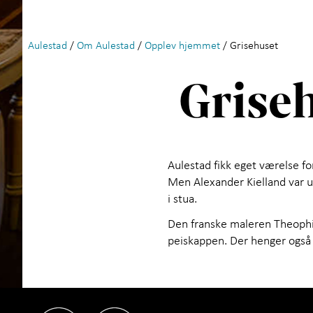
Aulestad
/
Om Aulestad
/
Opplev hjemmet
/ Grisehuset
Grise
Aulestad fikk eget værelse for
Men Alexander Kielland var u
i stua.
Den franske maleren Theophi
peiskappen. Der henger også 