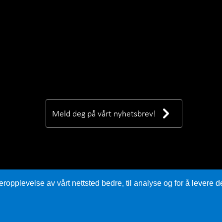
Meld deg på vårt nyhetsbrev!
eropplevelse av vårt nettsted bedre, til analyse og for å levere d