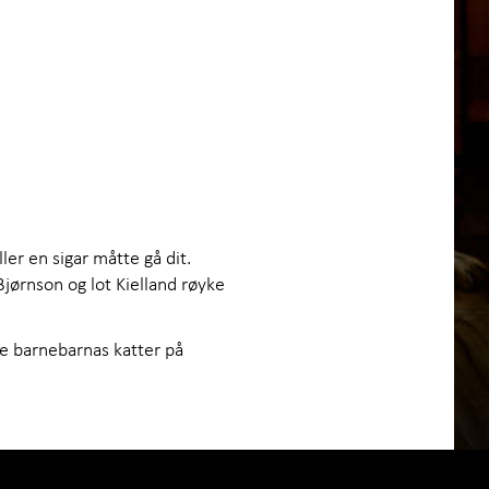
ler en sigar måtte gå dit.
jørnson og lot Kielland røyke
e barnebarnas katter på