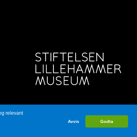
eg relevant
Avvis
Godta