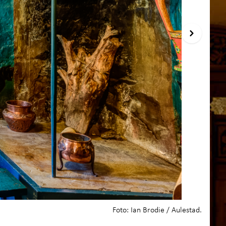
kaper med servering
oss
+
skap og læring
+
akt oss
Foto: Ian Brodie / Aulestad.