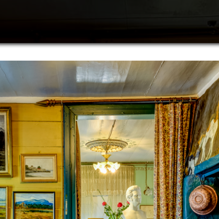
Søk
Plan
Hva 
Oppl
Akti
Om B
Om A
Utfo